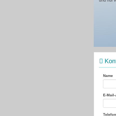
und nur 
Kont
Name
E-Mail
Telef