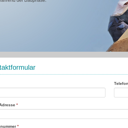
während der Bauphase.
aktformular
Telefo
-Adresse
*
onnummer
*