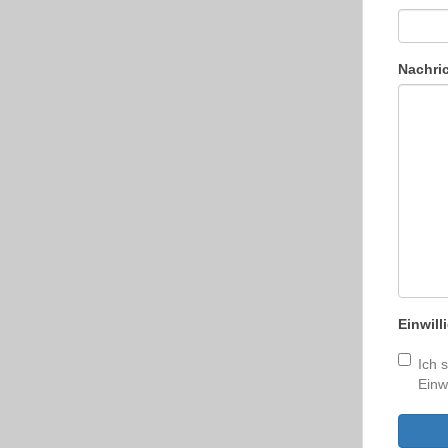
Nachri
Einwil
Ich 
Einw